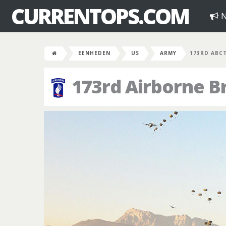
CURRENTOPS.COM
N
EENHEDEN
US
ARMY
173RD ABC
173rd Airborne 