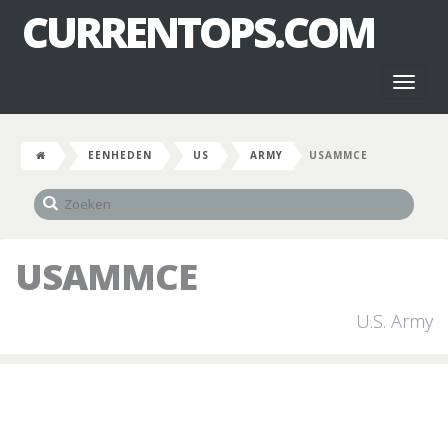
CURRENTOPS.COM
Toggl
naviga
EENHEDEN
US
ARMY
USAMMCE
USAMMCE
U.S. Army