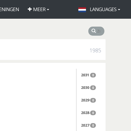
ENINGEN
MEER
LANGUAGES
1985
2031
0
2030
0
2029
0
2028
0
2027
0