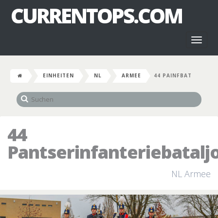
CURRENTOPS.COM
Toggl
naviga
EINHEITEN
NL
ARMEE
44 PAINFBAT
44
Pantserinfanteriebatalj
NL Armee