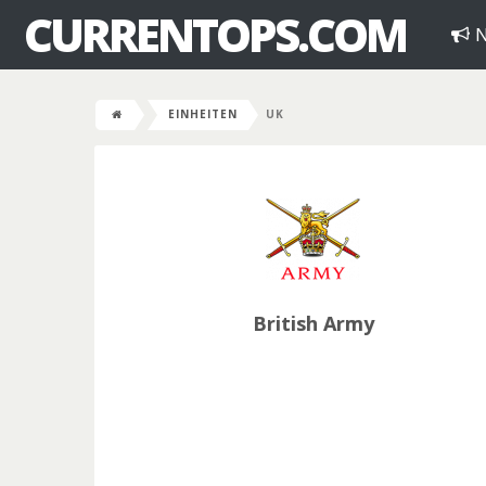
CURRENTOPS.COM
N
EINHEITEN
UK
British Army