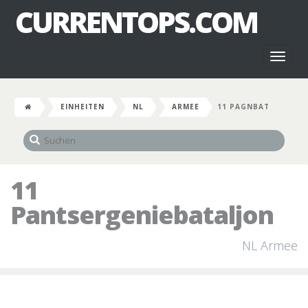
CURRENTOPS.COM
Toggl
naviga
EINHEITEN
NL
ARMEE
11 PAGNBAT
11
Pantsergeniebataljon
NL Armee