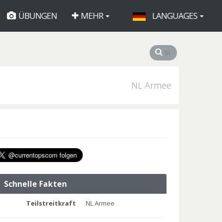
ÜBUNGEN
MEHR
LANGUAGES
NL Armee
Schnelle Fakten
Teilstreitkraft
NL Armee