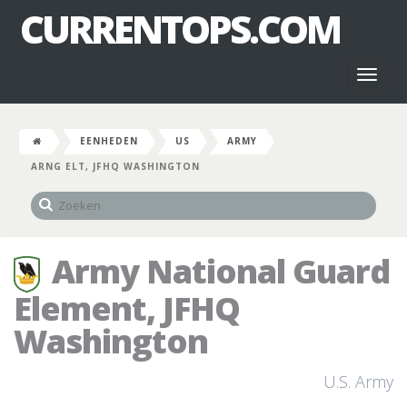
CURRENTOPS.COM
Toggl
naviga
EENHEDEN
US
ARMY
ARNG ELT, JFHQ WASHINGTON
Army National Guard
Element, JFHQ
Washington
U.S. Army