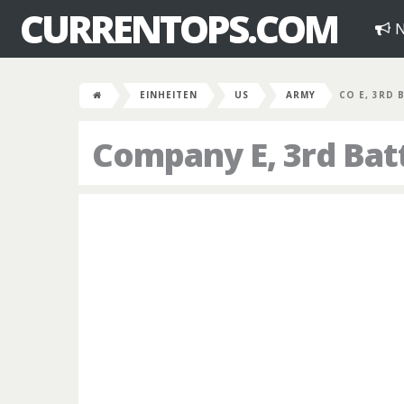
CURRENTOPS.COM
N
EINHEITEN
US
ARMY
CO E, 3RD 
Company E, 3rd Bat