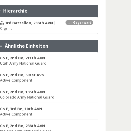
Hierarchie
3rd Battalion, 238th AVN
|
... - Gegenwart
Organic
Ähnliche Einheiten
Co E, 2nd Bn, 211th AVN
Utah Army National Guard
Co E, 2nd Bn, 501st AVN
Active Component
Co E, 2nd Bn, 135th AVN
Colorado Army National Guard
Co E, 3rd Bn, 10th AVN
Active Component
Co E, 2nd Bn, 238th AVN