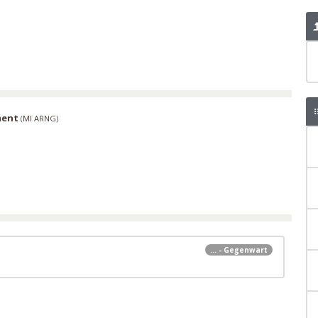
ment
(
MI ARNG
)
... - Gegenwart