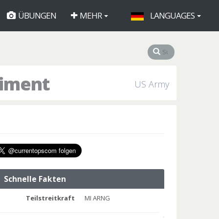
ÜBUNGEN
MEHR
LANGUAGES
giment
US Army
Schnelle Fakten
Teilstreitkraft
MI ARNG