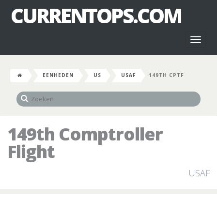
CURRENTOPS.COM
Toggl
naviga
EENHEDEN
US
USAF
149TH CPTF
149th Comptroller
Flight
USAF