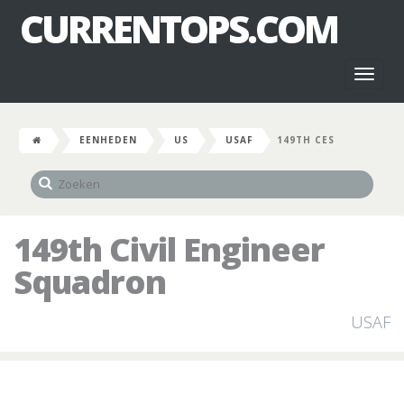
CURRENTOPS.COM
Toggl
naviga
EENHEDEN
US
USAF
149TH CES
149th Civil Engineer
Squadron
USAF