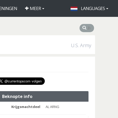
ENINGEN
MEER
LANGUAGES
U.S. Army
Beknopte info
Krijgsmachtdeel
AL ARNG