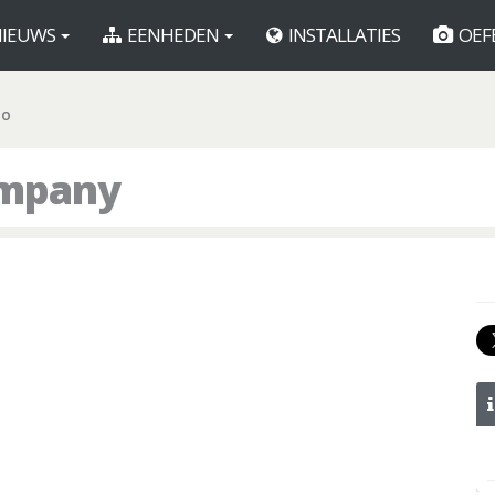
IEUWS
EENHEDEN
INSTALLATIES
OEF
CO
ompany