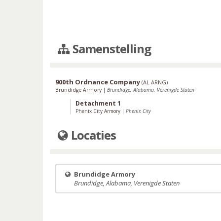
Samenstelling
900th Ordnance Company
(
AL ARNG
)
Brundidge Armory
|
Brundidge, Alabama, Verenigde Staten
Detachment 1
Phenix City Armory
|
Phenix City
Locaties
Brundidge Armory
Brundidge, Alabama, Verenigde Staten