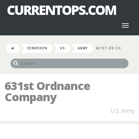
CURRENTOPS.COM
Toggl
naviga
EENHEDEN
US
ARMY
631ST OD CO
631st Ordnance
Company
U.S. Army