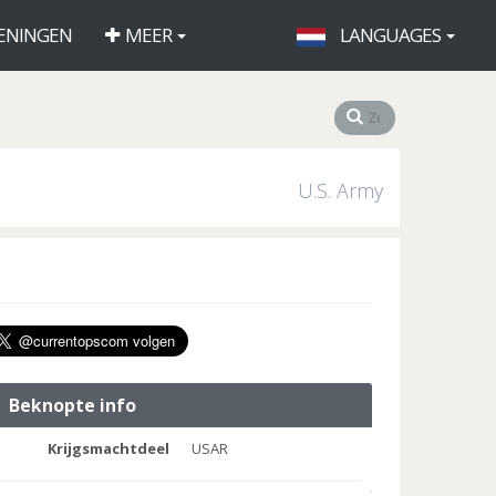
ENINGEN
MEER
LANGUAGES
U.S. Army
Beknopte info
Krijgsmachtdeel
USAR