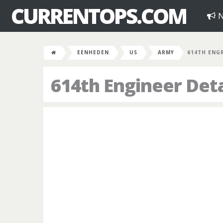
CURRENTOPS.COM
N
EENHEDEN
US
ARMY
614TH ENG
614th Engineer De