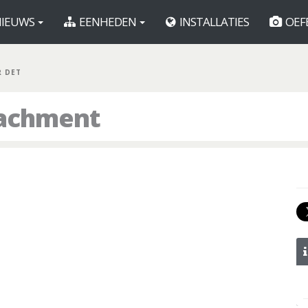
IEUWS
EENHEDEN
INSTALLATIES
OEF
R DET
tachment