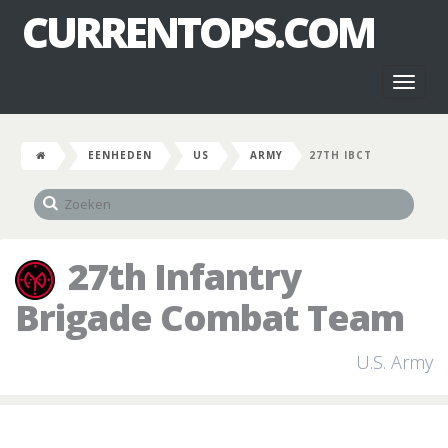
CURRENTOPS.COM
Toggl
naviga
EENHEDEN
US
ARMY
27TH IBCT
27th Infantry
Brigade Combat Team
U.S. Army