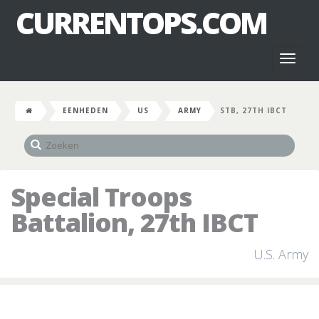
CURRENTOPS.COM
Toggl
naviga
EENHEDEN
US
ARMY
STB, 27TH IBCT
Special Troops
Battalion, 27th IBCT
U.S. Army