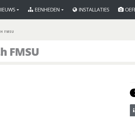
IEUWS
EENHEDEN
INSTALLATIES
OEF
TH FMSU
th FMSU