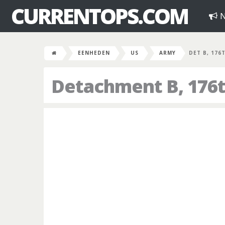
CURRENTOPS.COM
N
EENHEDEN
US
ARMY
DET B, 176
Detachment B, 176