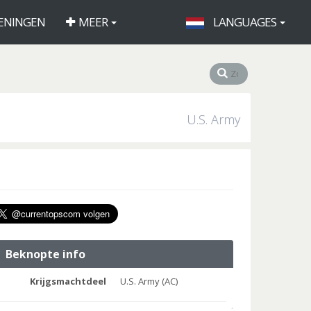
ENINGEN
MEER
LANGUAGES
U.S. Army
Beknopte info
Krijgsmachtdeel
U.S. Army (AC)