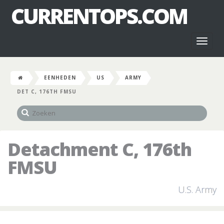
CURRENTOPS.COM
Toggl
naviga
EENHEDEN
US
ARMY
DET C, 176TH FMSU
Detachment C, 176th
FMSU
U.S. Army