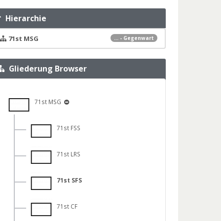
Hierarchie
71st MSG
... - Gegenwart
Gliederung Browser
71st MSG
71st FSS
71st LRS
71st SFS
71st CF