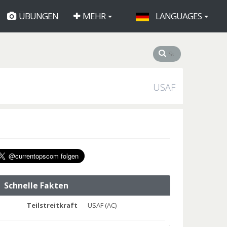
ÜBUNGEN
MEHR
LANGUAGES
USAF
Schnelle Fakten
Teilstreitkraft
USAF (AC)