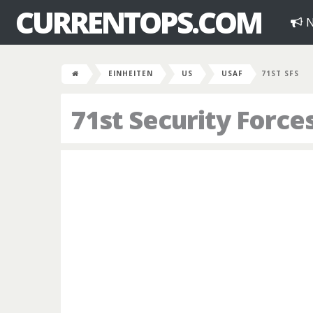
CURRENTOPS.COM
N
EINHEITEN
US
USAF
71ST SFS
71st Security Forc