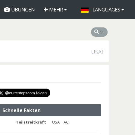
ÜBUNGEN
MEHR
LANGUAGES
USAF
Schnelle Fakten
Teilstreitkraft
USAF (AC)