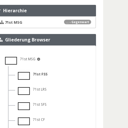
Hierarchie
71st MSG
... - Gegenwart
Gliederung Browser
71st MSG
71st FSS
71st LRS
71st SFS
71st CF