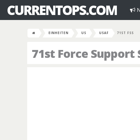
CURRENTOPS.COM
N
EINHEITEN
US
USAF
71ST FSS
71st Force Support