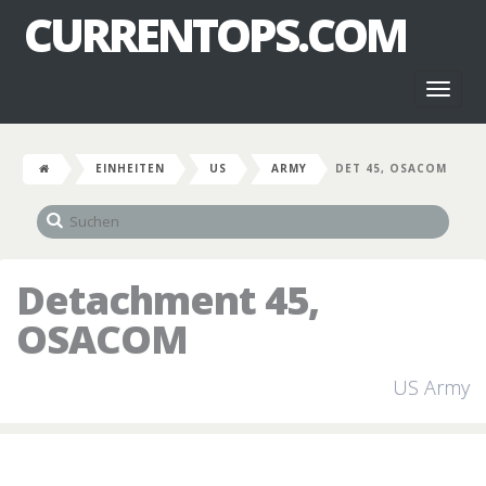
CURRENTOPS.COM
Toggl
naviga
EINHEITEN
US
ARMY
DET 45, OSACOM
Detachment 45,
OSACOM
US Army