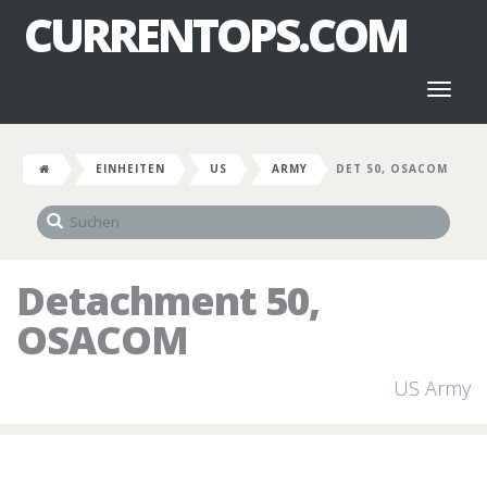
CURRENTOPS.COM
Toggl
naviga
EINHEITEN
US
ARMY
DET 50, OSACOM
Detachment 50,
OSACOM
US Army