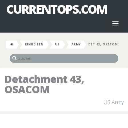
CURRENTOPS.COM
Toggl
naviga
EINHEITEN
US
ARMY
DET 43, OSACOM
Detachment 43,
OSACOM
US Army