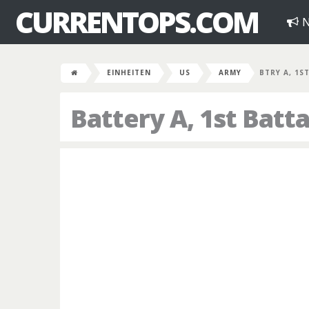
CURRENTOPS.COM
N
EINHEITEN
US
ARMY
BTRY A, 1S
Battery A, 1st Batt