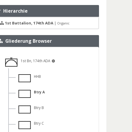
Hierarchie
1st Battalion, 174th ADA
|
Organic
Gliederung Browser
1st Bn, 174th ADA
HHB
Btry A
Btry B
Btry C