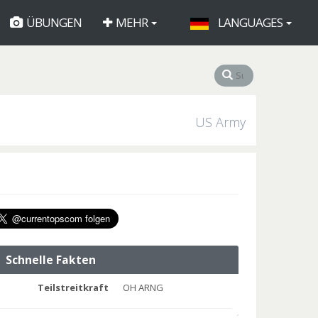
ÜBUNGEN
MEHR
LANGUAGES
US Army
Schnelle Fakten
Teilstreitkraft
OH ARNG