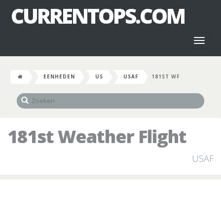
CURRENTOPS.COM
Toggl
naviga
EENHEDEN
US
USAF
181ST WF
181st Weather Flight
USAF