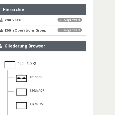
Hierarchie
720th STG
... - Gegenwart
136th Operations Group
... - Gegenwart
Gliederung Browser
136th OG
181st AS
136th ACF
136th OSF