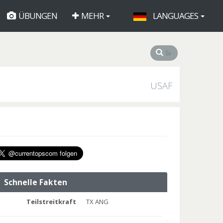
ÜBUNGEN
MEHR
LANGUAGES
USAF
Schnelle Fakten
Teilstreitkraft
TX ANG