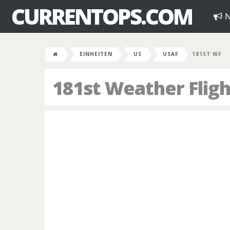
CURRENTOPS.COM
N
EINHEITEN
US
USAF
181ST WF
181st Weather Fligh