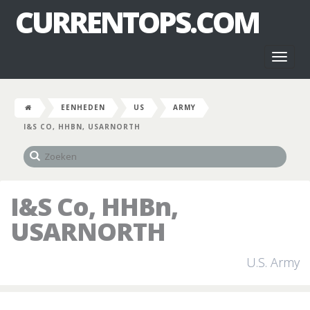
CURRENTOPS.COM
Toggl
naviga
EENHEDEN
US
ARMY
I&S CO, HHBN, USARNORTH
I&S Co, HHBn,
USARNORTH
U.S. Army