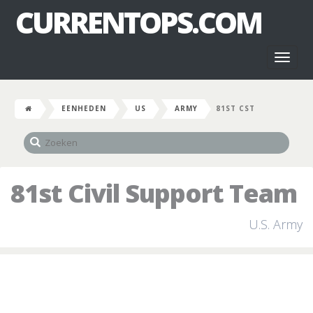
CURRENTOPS.COM
Toggl
naviga
EENHEDEN
US
ARMY
81ST CST
81st Civil Support Team
U.S. Army