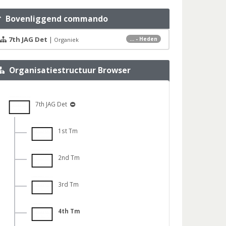
Bovenliggend commando
7th JAG Det
|
... - Heden
Organiek
Organisatiestructuur Browser
7th JAG Det
1st Tm
2nd Tm
3rd Tm
4th Tm