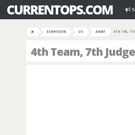
CURRENTOPS.COM
N
EENHEDEN
US
ARMY
4TH TM, 7T
4th Team, 7th Judg