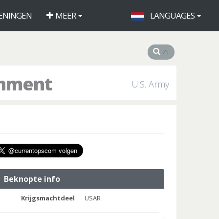
ENINGEN
MEER
LANGUAGES
chment
U.S. Army
Beknopte info
Krijgsmachtdeel
USAR