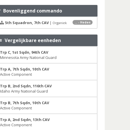
Bovenliggend commando
5th Squadron, 7th CAV
|
... - Heden
Organiek
Vergelijkbare eenheden
Trp C, 1st Sqdn, 94th CAV
Minnesota Army National Guard
Trp A, 7th Sqdn, 10th CAV
Active Component
Trp B, 2nd Sqdn, 116th CAV
Idaho Army National Guard
Trp B, 7th Sqdn, 10th CAV
Active Component
Trp A, 2nd Sqdn, 13th CAV
Active Component