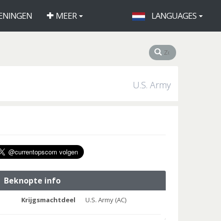
ENINGEN
MEER
LANGUAGES
U.S. Army
Beknopte info
Krijgsmachtdeel
U.S. Army (AC)