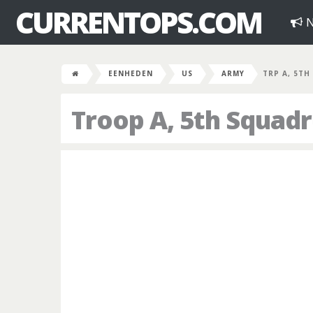
CURRENTOPS.COM
N
EENHEDEN
US
ARMY
TRP A, 5TH
Troop A, 5th Squad