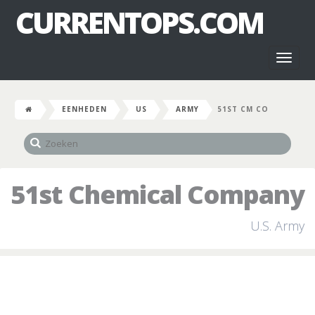
CURRENTOPS.COM
Toggl
naviga
EENHEDEN
US
ARMY
51ST CM CO
51st Chemical Company
U.S. Army