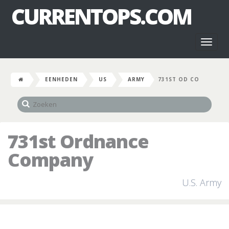
CURRENTOPS.COM
Toggl
naviga
EENHEDEN
US
ARMY
731ST OD CO
731st Ordnance
Company
U.S. Army