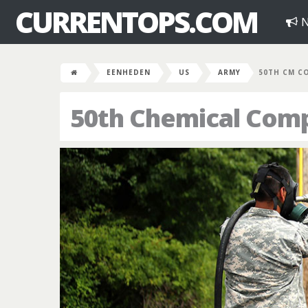
CURRENTOPS.COM
N
EENHEDEN
US
ARMY
50TH CM C
50th Chemical Com