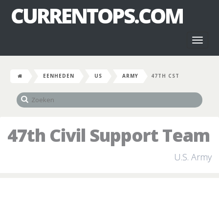
CURRENTOPS.COM
Toggl
naviga
EENHEDEN
US
ARMY
47TH CST
47th Civil Support Team
U.S. Army