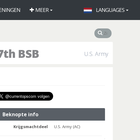
ENINGEN
MEER
LANGUAGES
7th BSB
U.S. Army
Beknopte info
Krijgsmachtdeel
U.S. Army (AC)