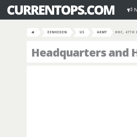
CURRENTOPS.COM
N
EENHEDEN
US
ARMY
HHC, 47TH 
Headquarters and 