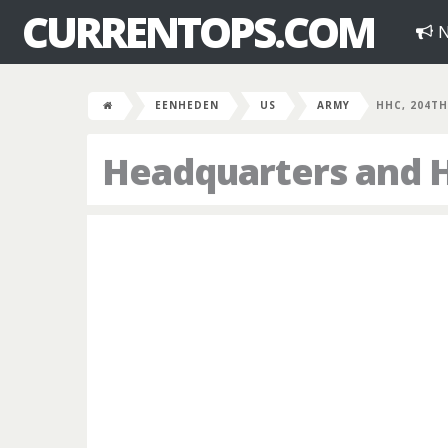
CURRENTOPS.COM
N
EENHEDEN
US
ARMY
HHC, 204TH
Headquarters and 