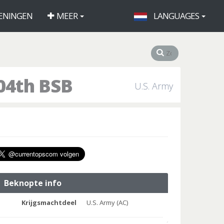
ENINGEN
MEER
LANGUAGES
04th BSB
U.S. Army
Beknopte info
Krijgsmachtdeel
U.S. Army (AC)