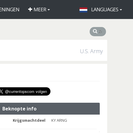
ENINGEN
MEER
LANGUAGES
U.S. Army
Beknopte info
Krijgsmachtdeel
KY ARNG