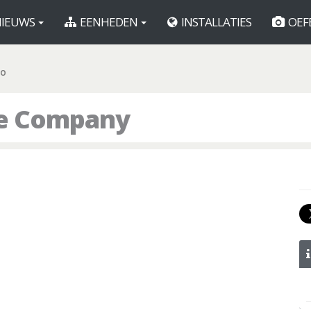
IEUWS
EENHEDEN
INSTALLATIES
OEF
CO
ice Company