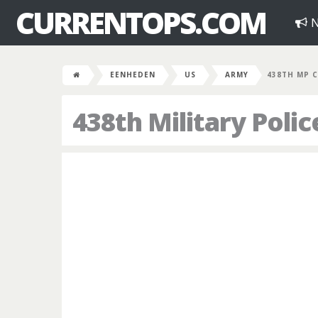
CURRENTOPS.COM
N
EENHEDEN
US
ARMY
438TH MP 
438th Military Pol