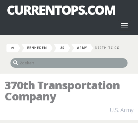
CURRENTOPS.COM
Toggl
naviga
EENHEDEN
US
ARMY
370TH TC CO
370th Transportation
Company
U.S. Army