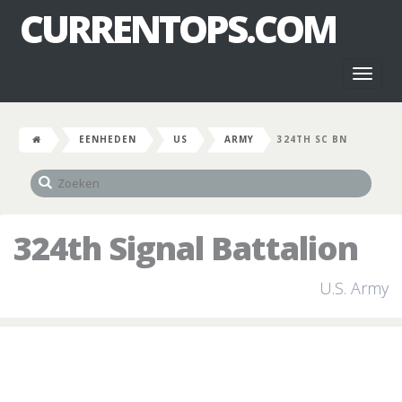
CURRENTOPS.COM
Toggl
naviga
EENHEDEN
US
ARMY
324TH SC BN
324th Signal Battalion
U.S. Army