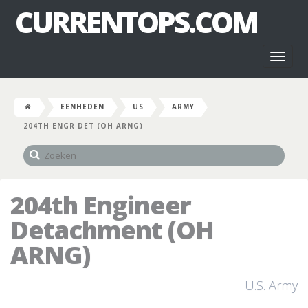
CURRENTOPS.COM
Toggl
naviga
EENHEDEN
US
ARMY
204TH ENGR DET (OH ARNG)
204th Engineer
Detachment (OH
ARNG)
U.S. Army