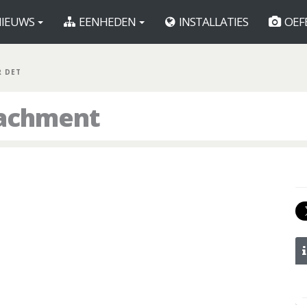
IEUWS
EENHEDEN
INSTALLATIES
OEF
R DET
tachment