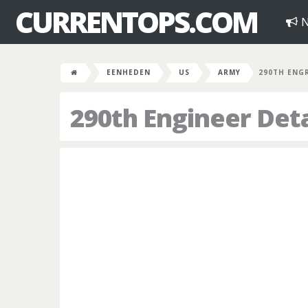
CURRENTOPS.COM
N
EENHEDEN
US
ARMY
290TH ENG
290th Engineer De