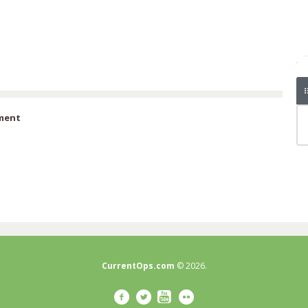
iment
CurrentOps.com
© 2026.