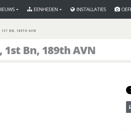
IEUWS
EENHEDEN
INSTALLATIES
OEF
, 1ST BN, 189TH AVN
 1st Bn, 189th AVN