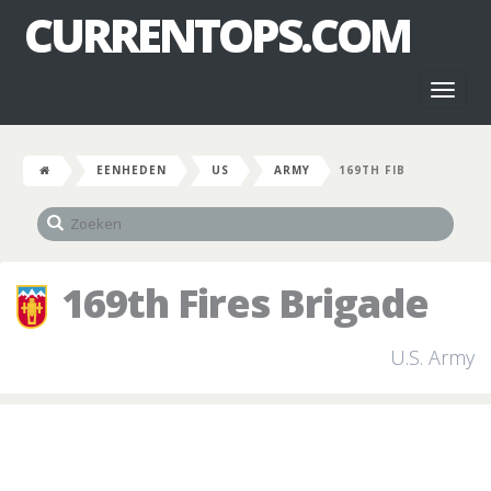
CURRENTOPS.COM
Toggl
naviga
EENHEDEN
US
ARMY
169TH FIB
169th Fires Brigade
U.S. Army