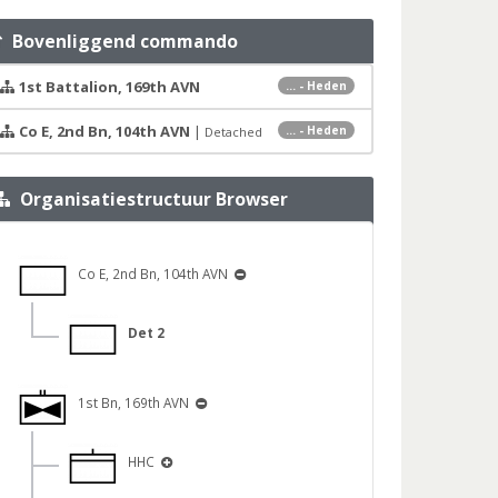
Bovenliggend commando
1st Battalion, 169th AVN
... - Heden
Co E, 2nd Bn, 104th AVN
|
... - Heden
Detached
Organisatiestructuur Browser
Co E, 2nd Bn, 104th AVN
Det 2
1st Bn, 169th AVN
HHC