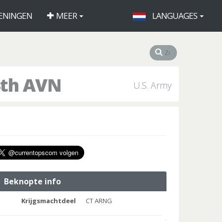
ENINGEN
MEER
LANGUAGES
4th AVN
U.S. Army
Beknopte info
Krijgsmachtdeel
CT ARNG