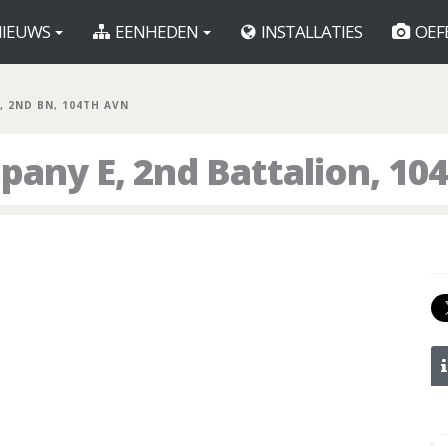
IEUWS
EENHEDEN
INSTALLATIES
OEF
E, 2ND BN, 104TH AVN
any E, 2nd Battalion, 10