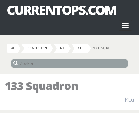
CURRENTOPS.COM
Toggl
naviga
EENHEDEN
NL
KLU
133 SQN
133 Squadron
KLu