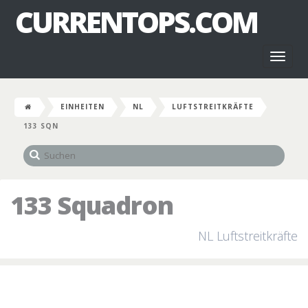
CURRENTOPS.COM
Toggl
naviga
EINHEITEN
NL
LUFTSTREITKRÄFTE
133 SQN
133 Squadron
NL Luftstreitkräfte