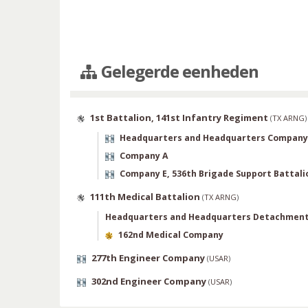
Gelegerde eenheden
1st Battalion, 141st Infantry Regiment
(
TX ARNG
)
Headquarters and Headquarters Company
Company A
Company E, 536th Brigade Support Battali
111th Medical Battalion
(
TX ARNG
)
Headquarters and Headquarters Detachmen
162nd Medical Company
277th Engineer Company
(
USAR
)
302nd Engineer Company
(
USAR
)