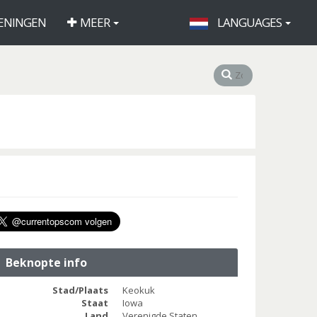
ENINGEN
MEER
LANGUAGES
Beknopte info
Stad/Plaats
Keokuk
Staat
Iowa
Land
Verenigde Staten